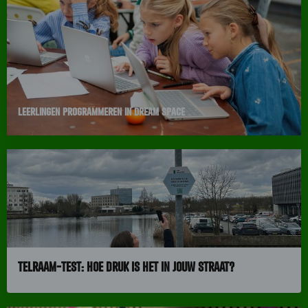
Dagen
2026:
Samen
digitaal
sterk
Leerlingen programmeren in Dream Space
Lees
meer
over
Leerlingen
programmeren
in
Dream
Space
Telraam-test: Hoe druk is het in jouw straat?
Lees