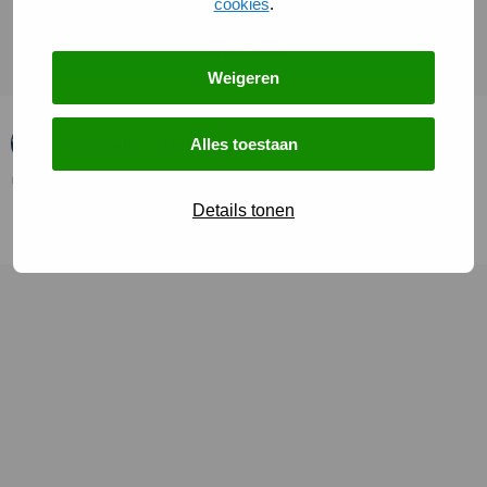
cookies
.
Lees meer
Weigeren
Gemeente ’s-Hertogenbosch
Alles toestaan
Cookies
Toegankelijkheid (Accessibility)
Privacy
Details tonen