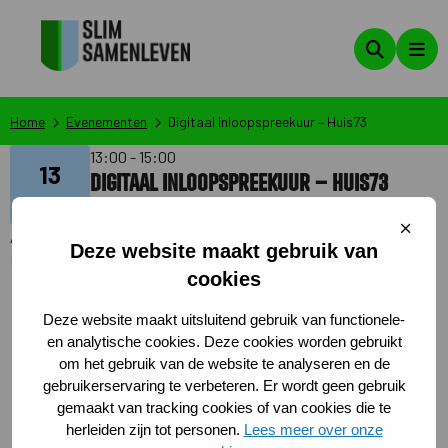
Zoeken
Men
Home
Evenementen
Digitaal Inloopspreekuur – Huis73
13:00 - 15:00
13
Digitaal Inloopspreekuur – Huis73
mei
Sluit
Aangemaakt op: 29-04-2025
cooki
Deze website maakt gebruik van
Laatste wijziging op: 29-04-2025 15:03:13
cookies
Loop je vast met digitale vragen, zoals een e-mail
instellen, videobellen of een traag apparaat? Kom
Deze website maakt uitsluitend gebruik van functionele-
naar het Digitaal Inloopspreekuur! Vrijwilligers staan
en analytische cookies. Deze cookies worden gebruikt
om het gebruik van de website te analyseren en de
elke dinsdagmiddag klaar om je te helpen. Neem je
gebruikerservaring te verbeteren. Er wordt geen gebruik
mobiel, tablet of laptop mee en loop gerust binnen.
gemaakt van tracking cookies of van cookies die te
herleiden zijn tot personen.
Lees meer over onze
Locaties: Bibliotheek Den Bosch, Hekellaan 2