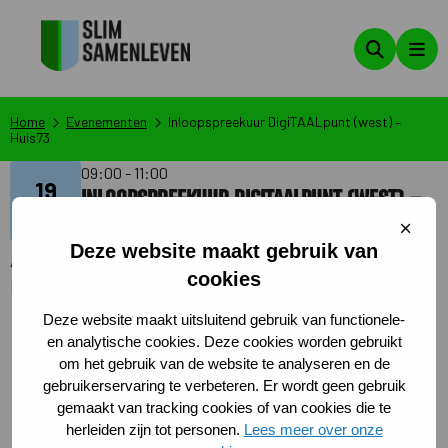
Zoeken
Men
Home
Evenementen
Inloopspreekuur DigiTAALpunt (west) –
Huis73
09:00 - 11:00
19
Inloopspreekuur DigiTAALpunt (west) –
aug
Huis73
Sluit
cooki
Deze website maakt gebruik van
Aangemaakt op: 11-08-2025
cookies
Laatste wijziging op: 11-08-2025 11:51:28
Op de inloopochtenden van het DigiTAALpunt West
Deze website maakt uitsluitend gebruik van functionele-
kun je onder andere leren skypen, samen met een
en analytische cookies. Deze cookies worden gebruikt
taalmaatje oefenen op de computer en meer leren
om het gebruik van de website te analyseren en de
gebruikerservaring te verbeteren. Er wordt geen gebruik
over het gebruik van mobiel en laptop.
gemaakt van tracking cookies of van cookies die te
herleiden zijn tot personen.
Lees meer over onze
Locatie: digiTAAL punt West, Helftheuvelpassage