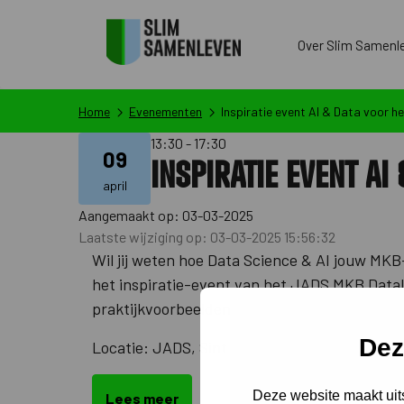
Over Slim Samenl
Home
Evenementen
Inspiratie event AI & Data voor 
13:30 - 17:30
09
Inspiratie event AI
april
Aangemaakt op: 03-03-2025
Laatste wijziging op: 03-03-2025 15:56:32
Wil jij weten hoe Data Science & AI jouw MKB-
het inspiratie-event van het JADS MKB Datal
praktijkvoorbeelden van succesvolle project
Dez
Locatie: JADS, Sint Janssingel 92, ‘s-Herto
Deze website maakt uits
Lees meer