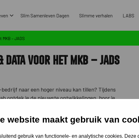
even
Slim Samenleven Dagen
Slimme verhalen
LABS
het MKB – JADS
 & Data voor het MKB – JADS
bedrijf naar een hoger niveau kan tillen? Tijdens
ab ontdek je de nieuwste ontwikkelingen, hoor je
en en delen ondernemers hun ervaringen.
e website maakt gebruik van coo
genbosch
luitend gebruik van functionele- en analytische cookies. Deze