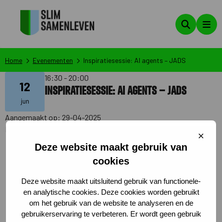
Zoeken
Men
Home
Evenementen
Inspiratiesessie: AI agents – JADS
16:30 - 20:00
12
Inspiratiesessie: AI agents – JADS
jun
Aangemaakt op: 29-04-2025
Laatste wijziging op: 03-06-2025 15:52:59
Sluit
Ben je benieuwd naar de mogelijkheden van AI-
cooki
Deze website maakt gebruik van
agents voor jouw werk en organisatie? Tijdens deze
cookies
inspirerende sessie neemt Frieda van Belle, adviseur
strategie en transformatie en docent bij JADS
Deze website maakt uitsluitend gebruik van functionele-
en analytische cookies. Deze cookies worden gebruikt
Professional Education, je mee in de wereld van AI
om het gebruik van de website te analyseren en de
agents – slimme, autonome systemen die steeds
gebruikerservaring te verbeteren. Er wordt geen gebruik