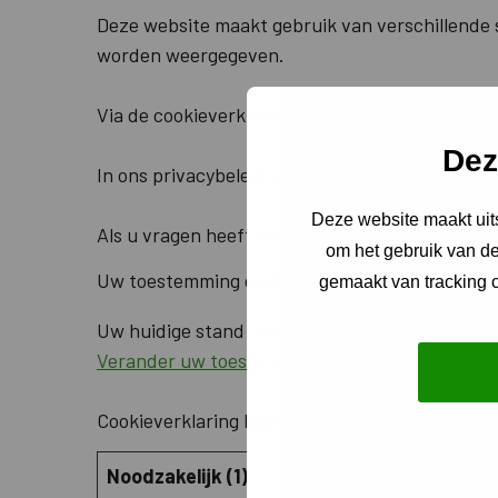
Deze website maakt gebruik van verschillende 
worden weergegeven.
Via de cookieverklaring op onze website kunt 
Dez
In ons privacybeleid vindt u meer informatie 
Deze website maakt uits
Als u vragen heeft over uw toestemming, verme
om het gebruik van de
Uw toestemming geldt voor de volgende domei
gemaakt van tracking c
Uw huidige stand: Weigeren.
Verander uw toestemming
Cookieverklaring laatst bijgewerkt op 22/07/2
Noodzakelijk (1)