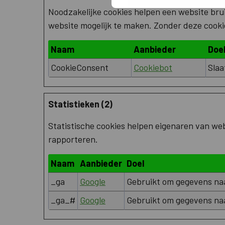
Noodzakelijke cookies helpen een website brui
website mogelijk te maken. Zonder deze cooki
Naam
Aanbieder
Doe
CookieConsent
Cookiebot
Slaa
Statistieken (2)
Statistische cookies helpen eigenaren van we
rapporteren.
Naam
Aanbieder
Doel
_ga
Google
Gebruikt om gegevens naa
_ga_#
Google
Gebruikt om gegevens naa