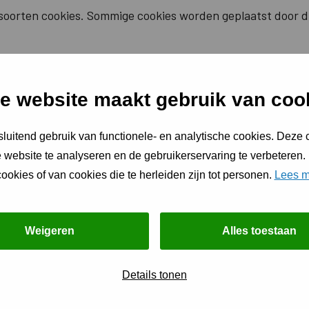
soorten cookies. Sommige cookies worden geplaatst door d
u uw toestemming op elk moment wijzigen of intrekken.
e website maakt gebruik van coo
over wie we zijn, hoe u contact met ons kunt opnemen en h
luitend gebruik van functionele- en analytische cookies. Deze
ld dan het ID en de datum van de toestemming alstublieft
 website te analyseren en de gebruikerservaring te verbeteren.
nen: www.slimsamenleven.nl
ookies of van cookies die te herleiden zijn tot personen.
Lees m
Weigeren
Alles toestaan
026 door
Cookiebot
:
Details tonen