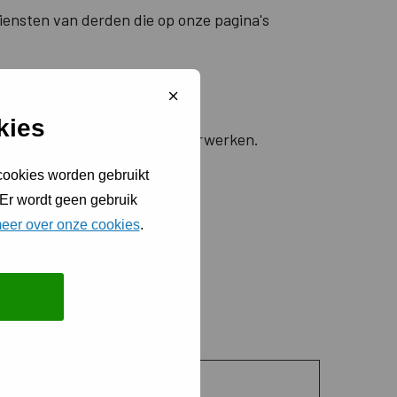
iensten van derden die op onze pagina's
Sluit
cookiebanner
kies
oe we persoonlijke gegevens verwerken.
 cookies worden gebruikt
.
 Er wordt geen gebruik
eer over onze cookies
.