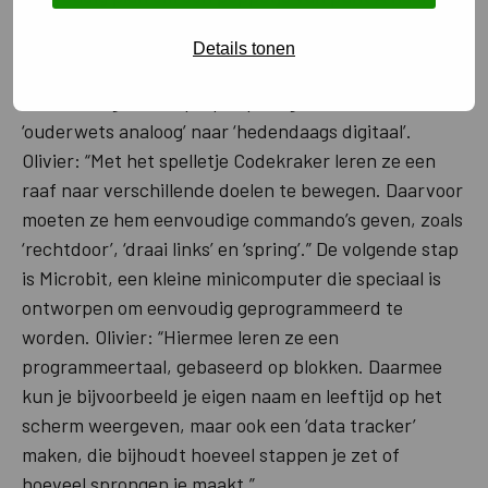
punt B te bewegen, door middel van stappen en
Details tonen
logica.”
En dan mogen de laptops open, gaan we van
‘ouderwets analoog’ naar ‘hedendaags digitaal’.
Olivier: “Met het spelletje Codekraker leren ze een
raaf naar verschillende doelen te bewegen. Daarvoor
moeten ze hem eenvoudige commando’s geven, zoals
‘rechtdoor’, ‘draai links’ en ‘spring’.” De volgende stap
is Microbit, een kleine minicomputer die speciaal is
ontworpen om eenvoudig geprogrammeerd te
worden. Olivier: “Hiermee leren ze een
programmeertaal, gebaseerd op blokken. Daarmee
kun je bijvoorbeeld je eigen naam en leeftijd op het
scherm weergeven, maar ook een ‘data tracker’
maken, die bijhoudt hoeveel stappen je zet of
hoeveel sprongen je maakt.”