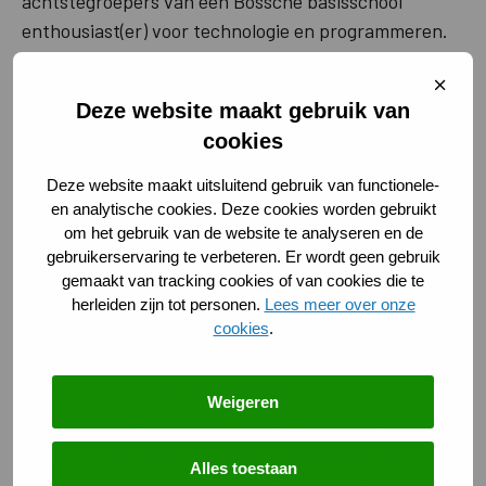
achtstegroepers van een Bossche basisschool
enthousiast(er) voor technologie en programmeren.
“Door kinderen vanaf jonge leeftijd te leren hoe ze
Sluit
zelf technologie kunnen creëren, worden ze niet
cooki
Deze website maakt gebruik van
alleen gebruikers maar ook makers.”
cookies
Deze website maakt uitsluitend gebruik van functionele-
Stappen en logica
en analytische cookies. Deze cookies worden gebruikt
om het gebruik van de website te analyseren en de
Tijdens de workshop worden de kinderen eerst
gebruikerservaring te verbeteren. Er wordt geen gebruik
geïntroduceerd in de theorie. Olivier: “Ze leren wat
gemaakt van tracking cookies of van cookies die te
programmeren eigenlijk precies is. En ze ontdekken
herleiden zijn tot personen.
Lees meer over onze
cookies
.
wat er om hen heen allemaal geprogrammeerd is. Je
computer natuurlijk, maar ook de tv, de koelkast, de
auto, van alles.” Vervolgens gaan ze aan de slag met
Weigeren
een praktische opdracht. Olivier: “Eerst gewoon op
papier, zonder een computer: ze bedenken een
Alles toestaan
eenvoudig plan om een poppetje van punt A naar