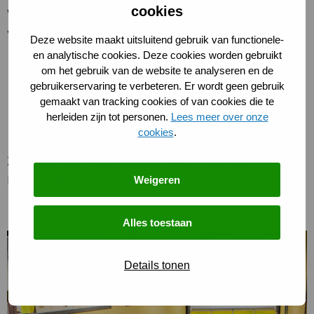
cookies
We hechten veel waarde aan een zorgvuldige en
verantwoorde uitvoering van het onderzoek:
Deze website maakt uitsluitend gebruik van functionele-
en analytische cookies. Deze cookies worden gebruikt
Telraam filmt niet en verzamelt geen persoonlijke
om het gebruik van de website te analyseren en de
gegevens.
gebruikerservaring te verbeteren. Er wordt geen gebruik
gemaakt van tracking cookies of van cookies die te
De verzamelde informatie wordt uitsluitend gebruikt
herleiden zijn tot personen.
Lees meer over onze
voor onderzoek en verbetering van het verkeer.
cookies
.
Zo werken we samen aan een veilig en prettig ‘s-
Hertogenbosch, vandaag én in de toekomst!
Weigeren
Alles toestaan
Details tonen