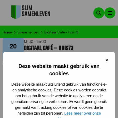
Zoeken
Men
Home
Evenementen
Digitaal Café – Huis73
13:30 - 15:00
20
Digitaal Café – Huis73
feb
Sluit
Aangemaakt op: 28-01-2025
cooki
Deze website maakt gebruik van
Laatste wijziging op: 27-02-2025 10:46:42
cookies
Kom naar het Digitaal Café voor hulp en tips over
computers, smartphones en internet. Stel vragen,
Deze website maakt uitsluitend gebruik van functionele-
oefen in je eigen tempo en deel ervaringen met
en analytische cookies. Deze cookies worden gebruikt
om het gebruik van de website te analyseren en de
anderen. Ervaren vrijwilligers helpen je graag.
gebruikerservaring te verbeteren. Er wordt geen gebruik
Iedereen is welkom, deelname is gratis en aanmelden
gemaakt van tracking cookies of van cookies die te
is niet nodig. Neem je eigen apparaat mee!
herleiden zijn tot personen.
Lees meer over onze