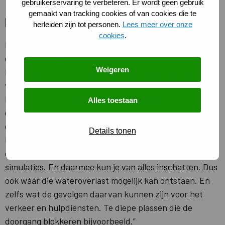
gebruikerservaring te verbeteren. Er wordt geen gebruik
gemaakt van tracking cookies of van cookies die te
Een blik in de toekomst
herleiden zijn tot personen.
Lees meer over onze
cookies
.
Maar Digital Twins gaan verder dan het heden, je kunt
er ook toekomstige scenario’s mee in beeld brengen.
Weigeren
Niek: “We kunnen bijvoorbeeld weergeven hoe delen
van de Spoorzone er in 2040 uit zouden kunnen zien.
Maar ook wat de gevolgen van een enorme hoosbui op
Alles toestaan
dat gebied kunnen zijn. Door slimme rekenmodellen –
die rekening houden met o.a. bestrating,
Details tonen
hoogteverschillen, planten, bomen en soorten
gebouwen – aan een digital twin te koppelen, creëer je
simulaties. En daarmee kun je van alles inschatten. Dus
ook wáár die wateroverlast mogelijk kan ontstaan. En
zelfs wat de gevolgen daarvan kunnen zijn voor het
verkeer en hulpdiensten. Te diepe plassen die de
doorgang blokkeren bijvoorbeeld.”