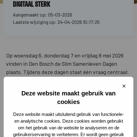
digitaal sterk
Aangemaakt op: 05-03-2026
Laatste wijziging op: 24-04-2026 10:17:25
Op woensdag 6, donderdag 7 en vrijdag 8 mei 2026
vinden in Den Bosch de Slim Samenleven Dagen
plaats. Tijdens deze dagen staat één vraag centraal:
hoe blijven we samen digitaal sterk in een wereld die
Sluit
steeds sneller verandert?
cooki
Deze website maakt gebruik van
cookies
Samen omgaan met de digitale wereld
Deze website maakt uitsluitend gebruik van functionele-
en analytische cookies. Deze cookies worden gebruikt
De digitale wereld is niet meer weg te denken uit ons
om het gebruik van de website te analyseren en de
dagelijks leven. We appen, gamen, werken online en
gebruikerservaring te verbeteren. Er wordt geen gebruik